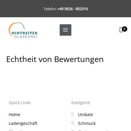
Zum
Telefon
+49 9926 - 902016
Inhalt
springen
Echtheit von Bewertungen
Quick Links
Kategorie
Home
Unikate
Ladengeschäft
Schmuck