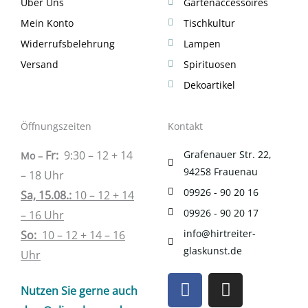
Über Uns
Gartenaccessoires
Mein Konto
Tischkultur
Widerrufsbelehrung
Lampen
Versand
Spirituosen
Dekoartikel
Öffnungszeiten
Kontakt
Fr:
9:30 – 12 + 14
Grafenauer Str. 22,
Mo –
94258 Frauenau
– 18 Uhr
09926 - 90 20 16
Sa, 15.08.:
10 – 12 + 14
09926 - 90 20 17
– 16 Uhr
info@hirtreiter-
So:
10 – 12 + 14 – 16
glaskunst.de
Uhr
F
I
Nutzen Sie gerne auch
a
n