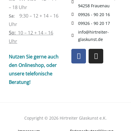
94258 Frauenau
– 18 Uhr
09926 - 90 20 16
9:30 – 12 + 14 – 16
Sa
:
09926 - 90 20 17
Uhr
info@hirtreiter-
So:
10 – 12 + 14 – 16
glaskunst.de
Uhr
F
I
Nutzen Sie gerne auch
a
n
c
s
den Onlineshop, oder
e
t
unsere telefonische
b
a
Beratung!
o
g
o
r
k
a
m
Copyright © 2026 Hirtreiter Glaskunst e.K.