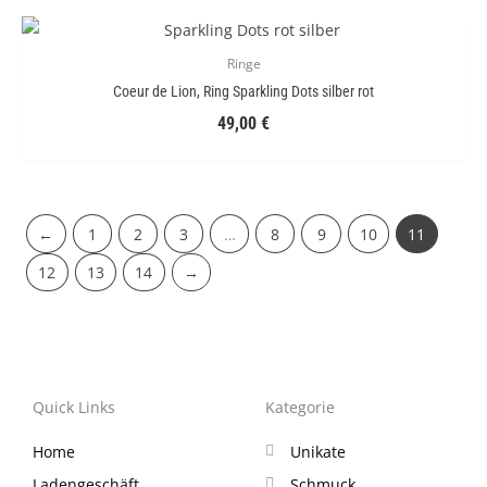
Ringe
Coeur de Lion, Ring Sparkling Dots silber rot
49,00
€
←
1
2
3
…
8
9
10
11
12
13
14
→
Quick Links
Kategorie
Home
Unikate
Ladengeschäft
Schmuck