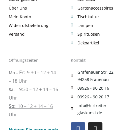
Über Uns
Gartenaccessoires
Mein Konto
Tischkultur
Widerrufsbelehrung
Lampen
Versand
Spirituosen
Dekoartikel
Öffnungszeiten
Kontakt
Fr:
9:30 – 12 + 14
Grafenauer Str. 22,
Mo –
94258 Frauenau
– 18 Uhr
09926 - 90 20 16
9:30 – 12 + 14 – 16
Sa
:
09926 - 90 20 17
Uhr
info@hirtreiter-
So:
10 – 12 + 14 – 16
glaskunst.de
Uhr
F
I
Nutzen Sie gerne auch