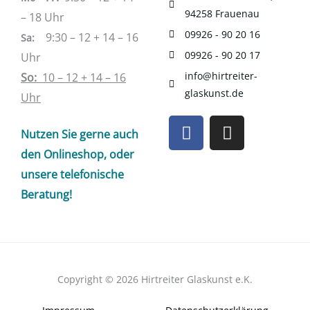
94258 Frauenau
– 18 Uhr
09926 - 90 20 16
9:30 – 12 + 14 – 16
Sa
:
09926 - 90 20 17
Uhr
info@hirtreiter-
So:
10 – 12 + 14 – 16
glaskunst.de
Uhr
F
I
Nutzen Sie gerne auch
a
n
c
s
den Onlineshop, oder
e
t
unsere telefonische
b
a
Beratung!
o
g
o
r
k
a
m
Copyright © 2026 Hirtreiter Glaskunst e.K.