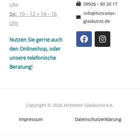
09926 - 90 20 17
Uhr
info@hirtreiter-
So:
10 – 12 + 14 – 16
glaskunst.de
Uhr
F
I
Nutzen Sie gerne auch
a
n
c
s
den Onlineshop, oder
e
t
unsere telefonische
b
a
Beratung!
o
g
o
r
k
a
m
Copyright © 2026 Hirtreiter Glaskunst e.K.
Impressum
Datenschutzerklärung