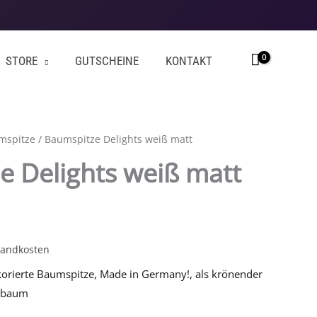
STORE
GUTSCHEINE
KONTAKT
mspitze
/ Baumspitze Delights weiß matt
e Delights weiß matt
sandkosten
rierte Baumspitze, Made in Germany!, als krönender
stbaum