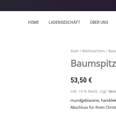
HOME
LADENGESCHÄFT
ÜBER UNS
Baumspitze
Start
/
Weihnachten
/
Bau
Delights
Baumspitz
weiß
matt
53,50
€
Menge
inkl. 19 % MwSt.
zzgl.
Ver
mundgeblasene, handdeko
Abschluss für Ihren Chri