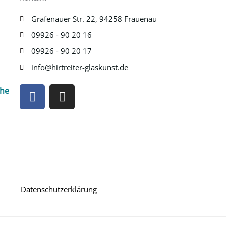
Grafenauer Str. 22, 94258 Frauenau
09926 - 90 20 16
09926 - 90 20 17
info@hirtreiter-glaskunst.de
F
I
che
a
n
c
s
e
t
b
a
o
g
o
r
k
a
m
Datenschutzerklärung