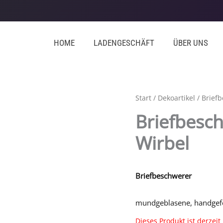
HOME
LADENGESCHÄFT
ÜBER UNS
Start
/
Dekoartikel
/ Brief
Briefbesc
Wirbel
Briefbeschwerer
mundgeblasene, handgefer
Dieses Produkt ist derzeit