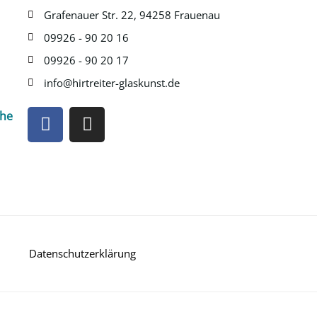
Grafenauer Str. 22, 94258 Frauenau
09926 - 90 20 16
09926 - 90 20 17
info@hirtreiter-glaskunst.de
F
I
che
a
n
c
s
e
t
b
a
o
g
o
r
k
a
m
Datenschutzerklärung