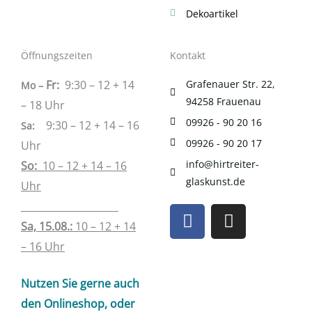
Dekoartikel
Öffnungszeiten
Kontakt
Fr:
9:30 – 12 + 14
Grafenauer Str. 22,
Mo –
94258 Frauenau
– 18 Uhr
09926 - 90 20 16
9:30 – 12 + 14 – 16
Sa
:
09926 - 90 20 17
Uhr
info@hirtreiter-
So:
10 – 12 + 14 – 16
glaskunst.de
Uhr
____________________
F
I
a
n
Sa, 15.08.:
10 – 12 + 14
c
s
– 16 Uhr
e
t
b
a
Nutzen Sie gerne auch
o
g
den Onlineshop, oder