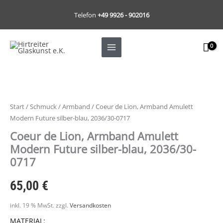
Zum
Telefon
+49 9926 - 902016
Inhalt
springen
Coeur
de
Lion,
Start
/
Schmuck
/
Armband
/ Coeur de Lion, Armband Amulett
Armband
Modern Future silber-blau, 2036/30-0717
Amulett
Coeur de Lion, Armband Amulett
Modern
Modern Future silber-blau, 2036/30-
Future
0717
silber-
blau,
65,00
€
2036/30-
0717
inkl. 19 % MwSt.
zzgl.
Versandkosten
Menge
MATERIAL: