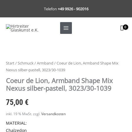
Zum
Telefon
+49 9926 - 902016
Inhalt
springen
Start
/
Schmuck
/
Armband
/ Coeur de Lion, Armband Shape Mix
Nexus silber-pastell, 3023/30-1039
Coeur de Lion, Armband Shape Mix
Nexus silber-pastell, 3023/30-1039
75,00
€
inkl. 19 % MwSt.
zzgl.
Versandkosten
MATERIAL:
Chalzedon