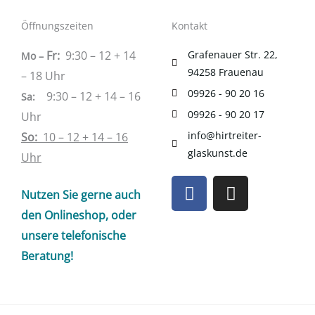
Öffnungszeiten
Kontakt
Fr:
9:30 – 12 + 14
Grafenauer Str. 22,
Mo –
94258 Frauenau
– 18 Uhr
09926 - 90 20 16
9:30 – 12 + 14 – 16
Sa
:
09926 - 90 20 17
Uhr
info@hirtreiter-
So:
10 – 12 + 14 – 16
glaskunst.de
Uhr
F
I
Nutzen Sie gerne auch
a
n
c
s
den Onlineshop, oder
e
t
unsere telefonische
b
a
Beratung!
o
g
o
r
k
a