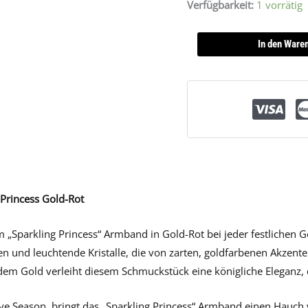
Verfügbarkeit:
1 vorrätig
In den Ware
Princess Gold-Rot
m „Sparkling Princess“ Armband in Gold-Rot bei jeder festlichen 
en und leuchtende Kristalle, die von zarten, goldfarbenen Akzen
em Gold verleiht diesem Schmuckstück eine königliche Eleganz, d
tive Season, bringt das „Sparkling Princess“ Armband einen Hauch