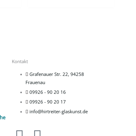
Kontakt
Grafenauer Str. 22, 94258
Frauenau
09926 - 90 20 16
09926 - 90 20 17
info@hirtreiter-glaskunst.de
che
F
I