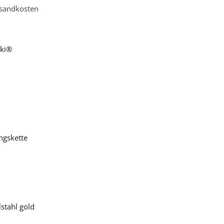
sandkosten
ski®
ngskette
stahl gold