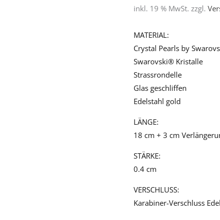
inkl. 19 % MwSt.
zzgl.
Ver
Menge
MATERIAL:
Crystal Pearls by Swarov
Swarovski® Kristalle
Strassrondelle
Glas geschliffen
Edelstahl gold
LÄNGE:
18 cm + 3 cm Verlängeru
STÄRKE:
0.4 cm
VERSCHLUSS:
Karabiner-Verschluss Edel