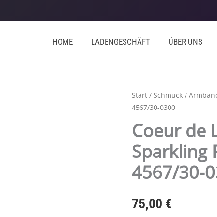
HOME
LADENGESCHÄFT
ÜBER UNS
Coeur
Start
/
Schmuck
/
Armban
4567/30-0300
de
Lion,
Coeur de 
Armband
Sparkling 
Sparkling
Princess
4567/30-
gold-
rot,
4567/30-
75,00
€
0300