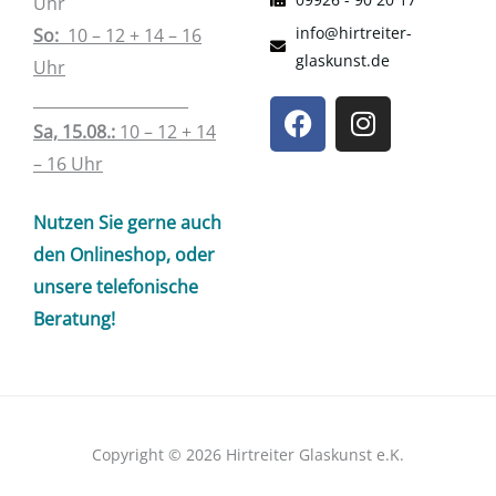
Uhr
info@hirtreiter-
So:
10 – 12 + 14 – 16
glaskunst.de
Uhr
____________________
F
I
a
n
Sa, 15.08.:
10 – 12 + 14
c
s
– 16 Uhr
e
t
b
a
Nutzen Sie gerne auch
o
g
den Onlineshop, oder
o
r
unsere telefonische
k
a
Beratung!
m
Copyright © 2026 Hirtreiter Glaskunst e.K.