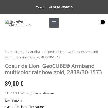
Zum
Telefon
+49 9926 - 902016
Inhalt
springen
Start
/
Schmuck
/
Armband
/ Coeur de Lion, GeoCUBE® Armband
multicolor rainbow gold, 2838/30-1573
Coeur de Lion, GeoCUBE® Armband
multicolor rainbow gold, 2838/30-1573
89,00
€
inkl. 19 % MwSt.
zzgl.
Versandkosten
MATERIAL:
synthetisches Tigerauge