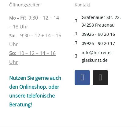
Öffnungszeiten
Kontakt
Fr:
9:30 – 12 + 14
Grafenauer Str. 22,
Mo –
94258 Frauenau
– 18 Uhr
09926 - 90 20 16
9:30 – 12 + 14 – 16
Sa
:
09926 - 90 20 17
Uhr
info@hirtreiter-
So:
10 – 12 + 14 – 16
glaskunst.de
Uhr
F
I
Nutzen Sie gerne auch
a
n
c
s
den Onlineshop, oder
e
t
unsere telefonische
b
a
Beratung!
o
g
o
r
k
a
m