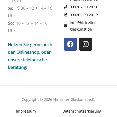
– 18 Uhr
09926 - 90 20 16
9:30 – 12 + 14 – 16
Sa
:
09926 - 90 20 17
Uhr
info@hirtreiter-
So:
10 – 12 + 14 – 16
glaskunst.de
Uhr
F
I
Nutzen Sie gerne auch
a
n
c
s
den Onlineshop, oder
e
t
unsere telefonische
b
a
Beratung!
o
g
o
r
k
a
m
Copyright © 2026 Hirtreiter Glaskunst e.K.
Impressum
Datenschutzerklärung