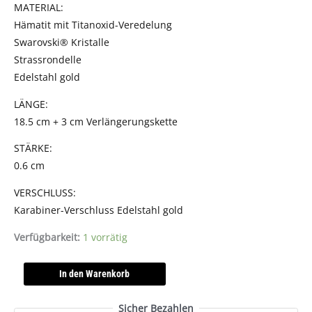
1578
MATERIAL:
Menge
Hämatit mit Titanoxid-Veredelung
Swarovski® Kristalle
Strassrondelle
Edelstahl gold
LÄNGE:
18.5 cm + 3 cm Verlängerungskette
STÄRKE:
0.6 cm
VERSCHLUSS:
Karabiner-Verschluss Edelstahl gold
Verfügbarkeit:
1 vorrätig
In den Warenkorb
Sicher Bezahlen