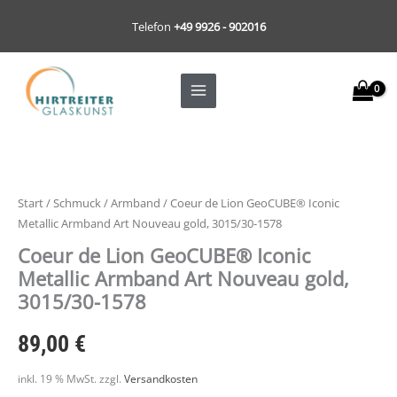
Zum
Telefon
+49 9926 - 902016
Inhalt
springen
Coeur
de
Lion
Start
/
Schmuck
/
Armband
/ Coeur de Lion GeoCUBE® Iconic
GeoCUBE®
Metallic Armband Art Nouveau gold, 3015/30-1578
Iconic
Coeur de Lion GeoCUBE® Iconic
Metallic
Metallic Armband Art Nouveau gold,
Armband
3015/30-1578
Art
Nouveau
89,00
€
gold,
3015/30-
inkl. 19 % MwSt.
zzgl.
Versandkosten