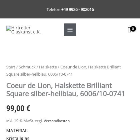
Zum
Telefon
+49 9926 - 902016
Inhalt
springen
Start
/
Schmuck
/
Halskette
/ Coeur de Lion, Halskette Brilliant
Square silber-hellblau, 6006/10-0741
Coeur de Lion, Halskette Brilliant
Square silber-hellblau, 6006/10-0741
99,00
€
inkl. 19 % MwSt.
zzgl.
Versandkosten
MATERIAL:
Kristallglas