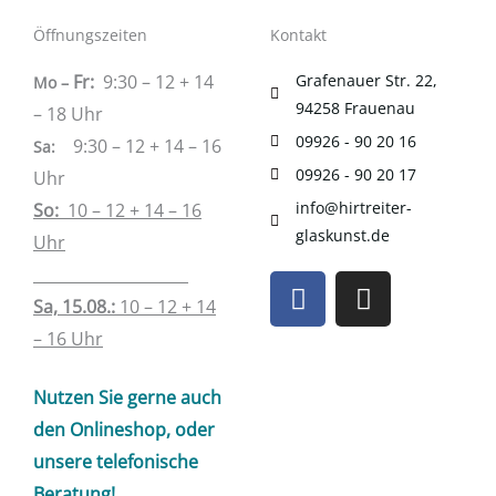
Öffnungszeiten
Kontakt
Fr:
9:30 – 12 + 14
Grafenauer Str. 22,
Mo –
94258 Frauenau
– 18 Uhr
09926 - 90 20 16
9:30 – 12 + 14 – 16
Sa
:
09926 - 90 20 17
Uhr
info@hirtreiter-
So:
10 – 12 + 14 – 16
glaskunst.de
Uhr
____________________
F
I
a
n
Sa, 15.08.:
10 – 12 + 14
c
s
– 16 Uhr
e
t
b
a
Nutzen Sie gerne auch
o
g
den Onlineshop, oder
o
r
unsere telefonische
k
a
Beratung!