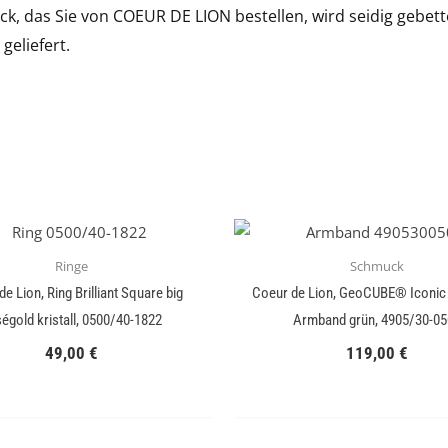
k, das Sie von COEUR DE LION bestellen, wird seidig gebet
 geliefert.
Ringe
Schmuck
e Lion, Ring Brilliant Square big
Coeur de Lion, GeoCUBE® Iconic
égold kristall, 0500/40-1822
Armband grün, 4905/30-05
49,00
€
119,00
€