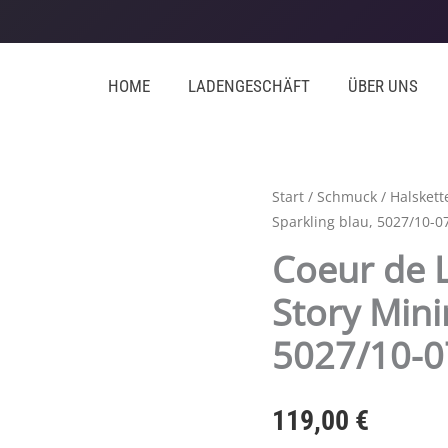
HOME
LADENGESCHÄFT
ÜBER UNS
Coeur
Start
/
Schmuck
/
Halskett
Sparkling blau, 5027/10-0
de
Lion,
Coeur de L
Halskette
Story Mini
Cube
Story
5027/10-
Minimalistic
Sparkling
blau,
119,00
€
5027/10-