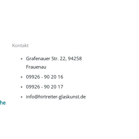
Kontakt
Grafenauer Str. 22, 94258
Frauenau
09926 - 90 20 16
09926 - 90 20 17
info@hirtreiter-glaskunst.de
che
F
I
a
n