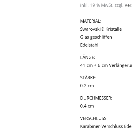
inkl. 19 % MwSt.
zzgl.
Ver
0700
Menge
MATERIAL:
Swarovski® Kristalle
Glas geschliffen
Edelstahl
LÄNGE:
41 cm + 6 cm Verlängeru
STÄRKE:
0.2 cm
DURCHMESSER:
0.4 cm
VERSCHLUSS:
Karabiner-Verschluss Edel