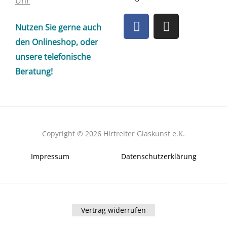
Uhr
F
I
Nutzen Sie gerne auch
a
n
c
s
den Onlineshop, oder
e
t
unsere telefonische
b
a
Beratung!
o
g
o
r
k
a
m
Copyright © 2026 Hirtreiter Glaskunst e.K.
Impressum
Datenschutzerklärung
Vertrag widerrufen