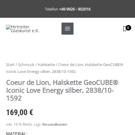
Zum
Telefon
+49 9926 - 902016
Inhalt
springen
Coeur
de
Lion,
Start
/
Schmuck
/
Halskette
/ Coeur de Lion, Halskette GeoCUBE®
Halskette
Iconic Love Energy silber, 2838/10-1592
GeoCUBE®
Coeur de Lion, Halskette GeoCUBE®
Iconic
Iconic Love Energy silber, 2838/10-
Love
1592
Energy
silber,
169,00
€
2838/10-
1592
inkl. 19 % MwSt.
zzgl.
Versandkosten
Menge
MATERIAL: