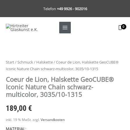
Zum
Telefon
+49 9926 - 902016
Inhalt
springen
Start
/
Schmuck
/
Halskette
/ Coeur de Lion, Halskette GeoCUBE®
Iconic Nature Chain schwarz-multicolor, 3035/10-1315
Coeur de Lion, Halskette GeoCUBE®
Iconic Nature Chain schwarz-
multicolor, 3035/10-1315
189,00
€
inkl. 19 % MwSt.
zzgl.
Versandkosten
MATERIAL: