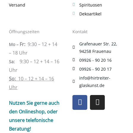
Versand
Spirituosen
Dekoartikel
Öffnungszeiten
Kontakt
Fr:
9:30 – 12 + 14
Grafenauer Str. 22,
Mo –
94258 Frauenau
– 18 Uhr
09926 - 90 20 16
9:30 – 12 + 14 – 16
Sa
:
09926 - 90 20 17
Uhr
info@hirtreiter-
So:
10 – 12 + 14 – 16
glaskunst.de
Uhr
F
I
Nutzen Sie gerne auch
a
n
c
s
den Onlineshop, oder
e
t
unsere telefonische
b
a
Beratung!