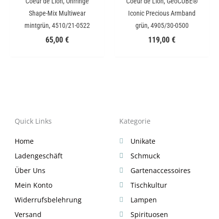
Coeur de Lion, Ohrringe
Coeur de Lion, GeoCUBE®
Shape-Mix Multiwear
Iconic Precious Armband
mintgrün, 4510/21-0522
grün, 4905/30-0500
65,00
€
119,00
€
Quick Links
Kategorie
Home
Unikate
Ladengeschäft
Schmuck
Über Uns
Gartenaccessoires
Mein Konto
Tischkultur
Widerrufsbelehrung
Lampen
Versand
Spirituosen