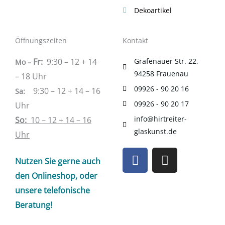
Dekoartikel
Öffnungszeiten
Kontakt
Fr:
9:30 – 12 + 14
Grafenauer Str. 22,
Mo –
94258 Frauenau
– 18 Uhr
09926 - 90 20 16
9:30 – 12 + 14 – 16
Sa
:
09926 - 90 20 17
Uhr
info@hirtreiter-
So:
10 – 12 + 14 – 16
glaskunst.de
Uhr
F
I
Nutzen Sie gerne auch
a
n
c
s
den Onlineshop, oder
e
t
unsere telefonische
b
a
Beratung!
o
g