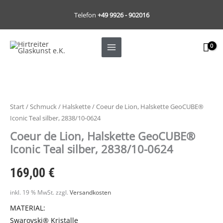
Zum
Telefon
+49 9926 - 902016
Inhalt
springen
Start
/
Schmuck
/
Halskette
/ Coeur de Lion, Halskette GeoCUBE®
Iconic Teal silber, 2838/10-0624
Coeur de Lion, Halskette GeoCUBE®
Iconic Teal silber, 2838/10-0624
169,00
€
inkl. 19 % MwSt.
zzgl.
Versandkosten
MATERIAL:
Swarovski® Kristalle