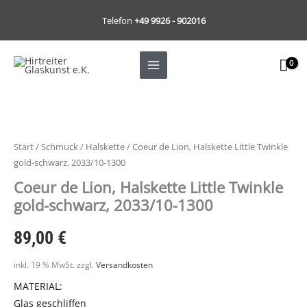
Zum
Telefon
+49 9926 - 902016
Inhalt
springen
Start
/
Schmuck
/
Halskette
/ Coeur de Lion, Halskette Little Twinkle
gold-schwarz, 2033/10-1300
Coeur de Lion, Halskette Little Twinkle
gold-schwarz, 2033/10-1300
89,00
€
inkl. 19 % MwSt.
zzgl.
Versandkosten
MATERIAL:
Glas geschliffen