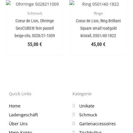
Schmuck
Ringe
Coeur de Lion, Ohrringe
Coeur de Lion, Ring Brilliant
GeoCUBE® fein pastell
Square small roségold
beige-oliv, 5028/21-1009
kristall, 0501/40-1822
55,00
€
45,00
€
Quick Links
Kategorie
Home
Unikate
Ladengeschäft
Schmuck
Über Uns
Gartenaccessoires
Mein Konto
Tischkultur