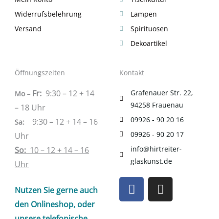
Widerrufsbelehrung
Lampen
Versand
Spirituosen
Dekoartikel
Öffnungszeiten
Kontakt
Fr:
9:30 – 12 + 14
Grafenauer Str. 22,
Mo –
94258 Frauenau
– 18 Uhr
09926 - 90 20 16
9:30 – 12 + 14 – 16
Sa
:
09926 - 90 20 17
Uhr
info@hirtreiter-
So:
10 – 12 + 14 – 16
glaskunst.de
Uhr
F
I
Nutzen Sie gerne auch
a
n
c
s
den Onlineshop, oder
unsere telefonische