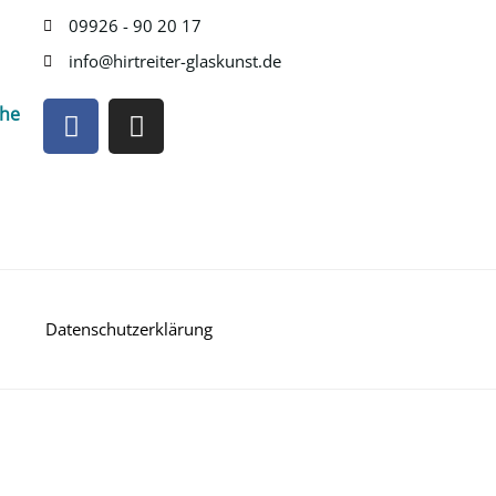
09926 - 90 20 17
info@hirtreiter-glaskunst.de
F
I
che
a
n
c
s
e
t
b
a
o
g
o
r
k
a
m
Datenschutzerklärung