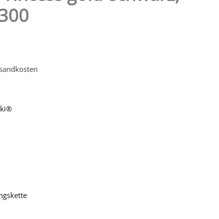
1300
sandkosten
ski®
ngskette