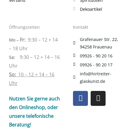
Versand
Spirituosen
Dekoartikel
Öffnungszeiten
Kontakt
Fr:
9:30 – 12 + 14
Grafenauer Str. 22,
Mo –
94258 Frauenau
– 18 Uhr
09926 - 90 20 16
9:30 – 12 + 14 – 16
Sa
:
09926 - 90 20 17
Uhr
info@hirtreiter-
So:
10 – 12 + 14 – 16
glaskunst.de
Uhr
F
I
Nutzen Sie gerne auch
a
n
c
s
den Onlineshop, oder
e
t
unsere telefonische
b
a
Beratung!
o
g