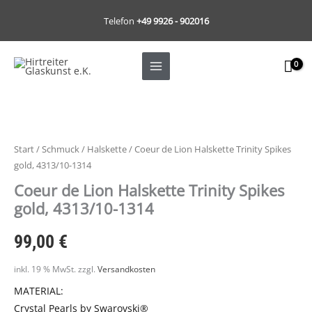
Zum
Telefon
+49 9926 - 902016
Inhalt
springen
Start
/
Schmuck
/
Halskette
/ Coeur de Lion Halskette Trinity Spikes
gold, 4313/10-1314
Coeur de Lion Halskette Trinity Spikes
gold, 4313/10-1314
99,00
€
inkl. 19 % MwSt.
zzgl.
Versandkosten
MATERIAL:
Crystal Pearls by Swarovski®