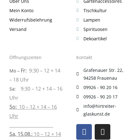
Über Uns
Gartenaccessoires
Mein Konto
Tischkultur
Widerrufsbelehrung
Lampen
Versand
Spirituosen
Dekoartikel
Öffnungszeiten
Kontakt
Fr:
9:30 – 12 + 14
Grafenauer Str. 22,
Mo –
94258 Frauenau
– 18 Uhr
09926 - 90 20 16
9:30 – 12 + 14 – 16
Sa
:
09926 - 90 20 17
Uhr
info@hirtreiter-
So:
10 – 12 + 14 – 16
glaskunst.de
Uhr
____________________
F
I
a
n
Sa, 15.08.:
10 – 12 + 14