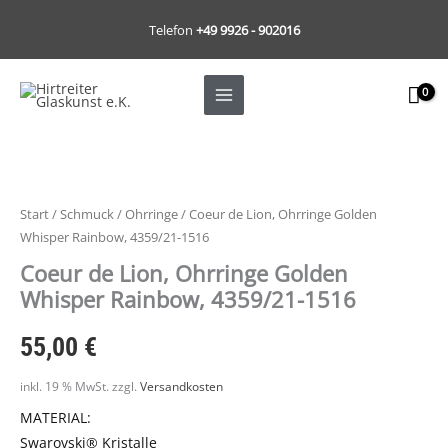
Zum
Telefon
+49 9926 - 902016
Inhalt
springen
Coeur
de
Lion,
Start
/
Schmuck
/
Ohrringe
/ Coeur de Lion, Ohrringe Golden
Ohrringe
Whisper Rainbow, 4359/21-1516
Golden
Coeur de Lion, Ohrringe Golden
Whisper
Whisper Rainbow, 4359/21-1516
Rainbow,
4359/21-
55,00
€
1516
Menge
inkl. 19 % MwSt.
zzgl.
Versandkosten
MATERIAL:
Swarovski® Kristalle