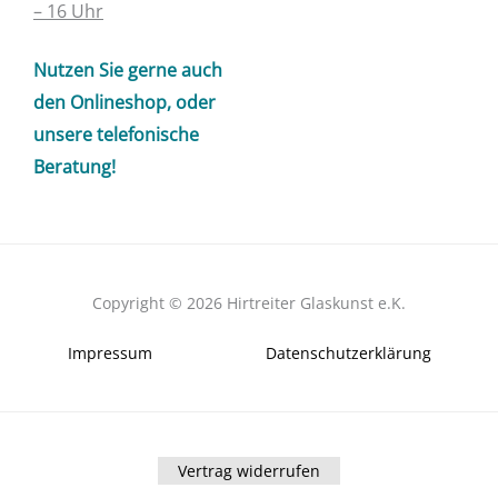
c
s
– 16 Uhr
e
t
b
a
Nutzen Sie gerne auch
o
g
den Onlineshop, oder
o
r
unsere telefonische
k
a
Beratung!
m
Copyright © 2026 Hirtreiter Glaskunst e.K.
Impressum
Datenschutzerklärung
Vertrag widerrufen