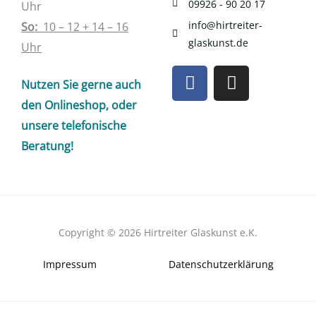
09926 - 90 20 17
Uhr
info@hirtreiter-
So:
10 – 12 + 14 – 16
glaskunst.de
Uhr
F
I
Nutzen Sie gerne auch
a
n
c
s
den Onlineshop, oder
e
t
unsere telefonische
b
a
Beratung!
o
g
o
r
k
a
m
Copyright © 2026 Hirtreiter Glaskunst e.K.
Impressum
Datenschutzerklärung