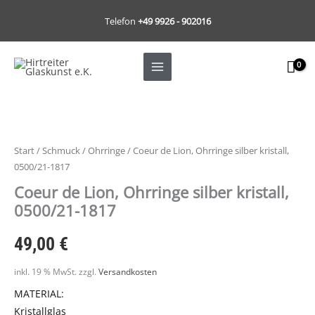
Zum
Telefon
+49 9926 - 902016
Inhalt
springen
Start
/
Schmuck
/
Ohrringe
/ Coeur de Lion, Ohrringe silber kristall,
0500/21-1817
Coeur de Lion, Ohrringe silber kristall,
0500/21-1817
49,00
€
inkl. 19 % MwSt.
zzgl.
Versandkosten
MATERIAL:
Kristallglas