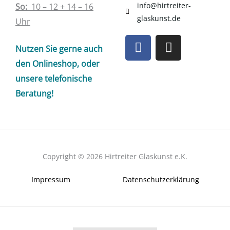
info@hirtreiter-
So:
10 – 12 + 14 – 16
glaskunst.de
Uhr
F
I
Nutzen Sie gerne auch
a
n
c
s
den Onlineshop, oder
e
t
unsere telefonische
b
a
Beratung!
o
g
o
r
k
a
m
Copyright © 2026 Hirtreiter Glaskunst e.K.
Impressum
Datenschutzerklärung