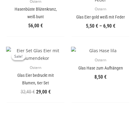
Ostern
Hasenbüste Blütenkranz,
Ostern
weiß bunt
Glas Eier gold weiß mit Feder
56,00
€
5,50
€
–
6,90
€
Ursprünglicher
Aktueller
Preis
Preis
Sale!
Sale!
Ostern
war:
ist:
32,40 €
29,00 €.
Ostern
Glas Hase zum Aufhängen
Glas Eier bedruckt mit
8,50
€
Blumen, 6er Set
32,40
€
29,00
€