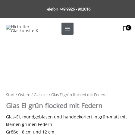
Zum
Telefon
+49 9926 - 902016
Inhalt
springen
Start
/
Ostern
/
Glaseier
/ Glas Ei grün flocked mit Federn
Glas Ei grün flocked mit Federn
Glas-Ei, mundgeblasen und handdekoriert in grün-matt mit
kleinen grünen Federn
Größe: 8 cm und 12 cm