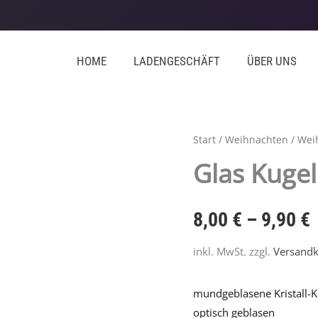
HOME
LADENGESCHÄFT
ÜBER UNS
Glas
Start
/
Weihnachten
/
Wei
Kugel
Glas Kugel 
rot
optisch,
8,00
€
–
9,90
€
II.
Wahl
inkl. MwSt.
zzgl.
Versandk
Menge
mundgeblasene Kristall-Ku
optisch geblasen