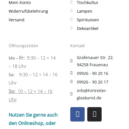
Mein Konto
Tischkultur
Widerrufsbelehrung
Lampen
Versand
Spirituosen
Dekoartikel
Öffnungszeiten
Kontakt
Fr:
9:30 – 12 + 14
Grafenauer Str. 22,
Mo –
94258 Frauenau
– 18 Uhr
09926 - 90 20 16
9:30 – 12 + 14 – 16
Sa
:
09926 - 90 20 17
Uhr
info@hirtreiter-
So:
10 – 12 + 14 – 16
glaskunst.de
Uhr
F
I
Nutzen Sie gerne auch
a
n
c
s
den Onlineshop, oder