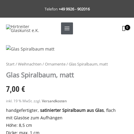
Zum
Telefon
+49 9926 - 902016
Inhalt
springen
Glas
Spiralbaum,
matt
Start
/
Weihnachten
/
Ornamente
/ Glas Spiralbaum, matt
Menge
Glas Spiralbaum, matt
7,00
€
inkl. 19 % MwSt.
zzgl.
Versandkosten
handgefertigter,
satinierter Spiralbaum aus Glas
, flach
mit Glasöse zum Aufhängen
Höhe: 8,5 cm
Dicke: max. 1 cm