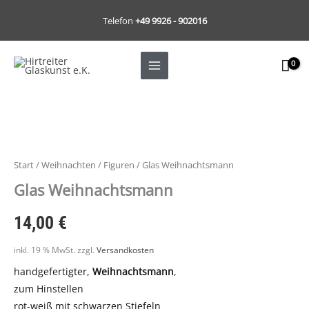
Zum
Telefon
+49 9926 - 902016
Inhalt
springen
Glas
Weihnachtsmann
Menge
Start
/
Weihnachten
/
Figuren
/ Glas Weihnachtsmann
Glas Weihnachtsmann
14,00
€
inkl. 19 % MwSt.
zzgl.
Versandkosten
handgefertigter,
Weihnachtsmann
,
zum Hinstellen
rot-weiß mit schwarzen Stiefeln