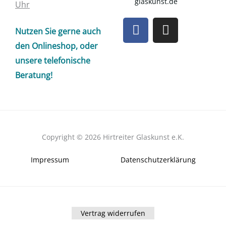
glaskunst.de
Uhr
F
I
Nutzen Sie gerne auch
a
n
c
s
den Onlineshop, oder
e
t
unsere telefonische
b
a
Beratung!
o
g
o
r
k
a
m
Copyright © 2026 Hirtreiter Glaskunst e.K.
Impressum
Datenschutzerklärung
Vertrag widerrufen