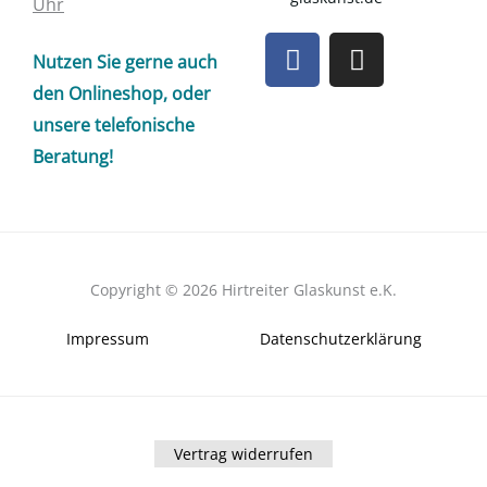
Uhr
F
I
Nutzen Sie gerne auch
a
n
c
s
den Onlineshop, oder
e
t
unsere telefonische
b
a
Beratung!
o
g
o
r
k
a
m
Copyright © 2026 Hirtreiter Glaskunst e.K.
Impressum
Datenschutzerklärung
Vertrag widerrufen