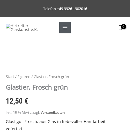
Zum
Telefon
+49 9926 - 902016
Inhalt
springen
Start
/
Figuren
/ Glastier, Frosch grün
Glastier, Frosch grün
12,50
€
inkl. 19 % MwSt.
zzgl.
Versandkosten
Glasfigur Frosch
,
aus Glas in liebevoller Handarbeit
gefertigt,