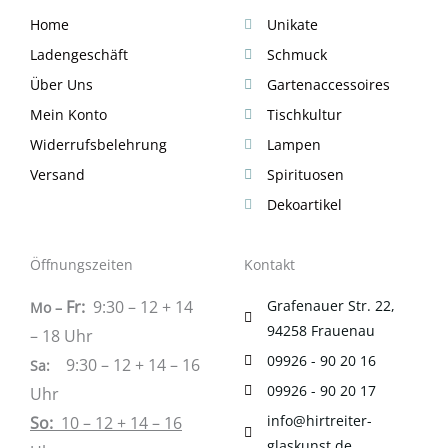
Home
Unikate
Ladengeschäft
Schmuck
Über Uns
Gartenaccessoires
Mein Konto
Tischkultur
Widerrufsbelehrung
Lampen
Versand
Spirituosen
Dekoartikel
Öffnungszeiten
Kontakt
Fr:
9:30 – 12 + 14
Grafenauer Str. 22,
Mo –
94258 Frauenau
– 18 Uhr
09926 - 90 20 16
9:30 – 12 + 14 – 16
Sa
:
09926 - 90 20 17
Uhr
info@hirtreiter-
So:
10 – 12 + 14 – 16
glaskunst.de