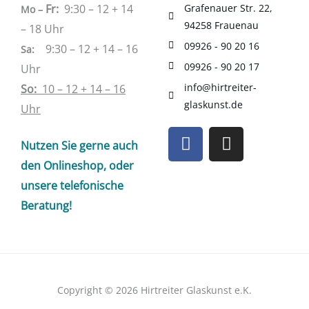
Fr:
9:30 – 12 + 14
Grafenauer Str. 22,
Mo –
94258 Frauenau
– 18 Uhr
09926 - 90 20 16
9:30 – 12 + 14 – 16
Sa
:
09926 - 90 20 17
Uhr
info@hirtreiter-
So:
10 – 12 + 14 – 16
glaskunst.de
Uhr
F
I
Nutzen Sie gerne auch
a
n
c
s
den Onlineshop, oder
e
t
unsere telefonische
b
a
Beratung!
o
g
o
r
k
a
m
Copyright © 2026 Hirtreiter Glaskunst e.K.