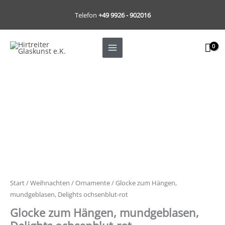
Zum
Telefon
+49 9926 - 902016
Inhalt
springen
Glocke
zum
Hängen,
mundgeblasen,
Delights
ochsenblut-
rot
Menge
Start
/
Weihnachten
/
Ornamente
/ Glocke zum Hängen,
mundgeblasen, Delights ochsenblut-rot
Glocke zum Hängen, mundgeblasen,