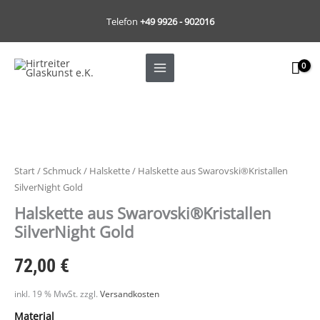
Zum
Telefon
+49 9926 - 902016
Inhalt
springen
Start
/
Schmuck
/
Halskette
/ Halskette aus Swarovski®Kristallen
SilverNight Gold
Halskette aus Swarovski®Kristallen
SilverNight Gold
72,00
€
inkl. 19 % MwSt.
zzgl.
Versandkosten
Material