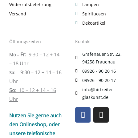
Widerrufsbelehrung
Lampen
Versand
Spirituosen
Dekoartikel
Öffnungszeiten
Kontakt
Fr:
9:30 – 12 + 14
Grafenauer Str. 22,
Mo –
94258 Frauenau
– 18 Uhr
09926 - 90 20 16
9:30 – 12 + 14 – 16
Sa
:
09926 - 90 20 17
Uhr
info@hirtreiter-
So:
10 – 12 + 14 – 16
glaskunst.de
Uhr
F
I
Nutzen Sie gerne auch
a
n
c
s
den Onlineshop, oder
e
t
unsere telefonische