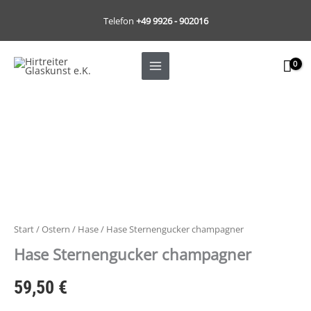
Zum
Telefon
+49 9926 - 902016
Inhalt
springen
Hase
Sternengucker
champagner
Menge
Start
/
Ostern
/
Hase
/ Hase Sternengucker champagner
Hase Sternengucker champagner
59,50
€