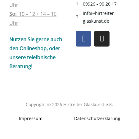
09926 - 90 20 17
Uhr
info@hirtreiter-
So:
10 – 12 + 14 – 16
glaskunst.de
Uhr
F
I
Nutzen Sie gerne auch
a
n
c
s
den Onlineshop, oder
e
t
unsere telefonische
b
a
Beratung!
o
g
o
r
k
a
m
Copyright © 2026 Hirtreiter Glaskunst e.K.
Impressum
Datenschutzerklärung