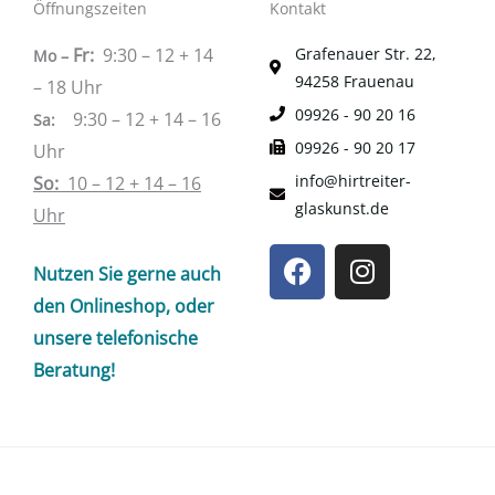
Öffnungszeiten
Kontakt
Fr:
9:30 – 12 + 14
Grafenauer Str. 22,
Mo –
94258 Frauenau
– 18 Uhr
09926 - 90 20 16
9:30 – 12 + 14 – 16
Sa
:
09926 - 90 20 17
Uhr
info@hirtreiter-
So:
10 – 12 + 14 – 16
glaskunst.de
Uhr
F
I
Nutzen Sie gerne auch
a
n
c
s
den Onlineshop, oder
e
t
unsere telefonische
b
a
Beratung!
o
g
o
r
k
a
m