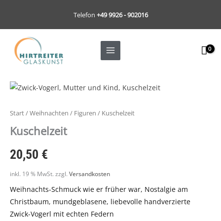
Zum
Telefon
+49 9926 - 902016
Inhalt
springen
Kuschelzeit
Menge
Start
/
Weihnachten
/
Figuren
/ Kuschelzeit
Kuschelzeit
20,50
€
inkl. 19 % MwSt.
zzgl.
Versandkosten
Weihnachts-Schmuck wie er früher war, Nostalgie am
Christbaum, mundgeblasene, liebevolle handverzierte
Zwick-Vogerl mit echten Federn