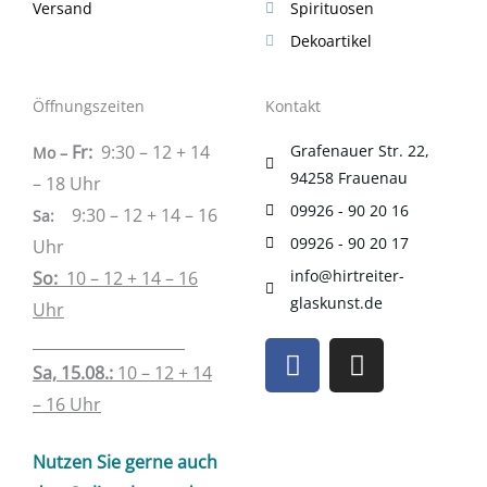
Versand
Spirituosen
Dekoartikel
Öffnungszeiten
Kontakt
Fr:
9:30 – 12 + 14
Grafenauer Str. 22,
Mo –
94258 Frauenau
– 18 Uhr
09926 - 90 20 16
9:30 – 12 + 14 – 16
Sa
:
09926 - 90 20 17
Uhr
info@hirtreiter-
So:
10 – 12 + 14 – 16
glaskunst.de
Uhr
____________________
F
I
a
n
Sa, 15.08.:
10 – 12 + 14
c
s
– 16 Uhr
e
t
b
a
Nutzen Sie gerne auch
o
g