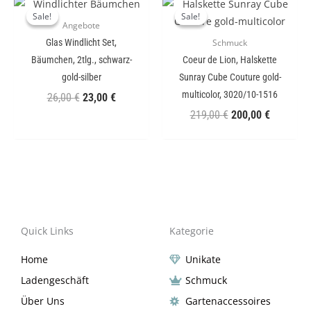
Ursprünglicher
Aktueller
Ursprünglicher
Aktueller
Preis
Preis
Preis
Preis
Sale!
Sale!
Sale!
Sale!
Angebote
war:
ist:
war:
ist:
26,00 €
23,00 €.
219,00 €
200,00 €
Glas Windlicht Set,
Schmuck
Bäumchen, 2tlg., schwarz-
Coeur de Lion, Halskette
gold-silber
Sunray Cube Couture gold-
multicolor, 3020/10-1516
26,00
€
23,00
€
219,00
€
200,00
€
Quick Links
Kategorie
Home
Unikate
Ladengeschäft
Schmuck
Über Uns
Gartenaccessoires