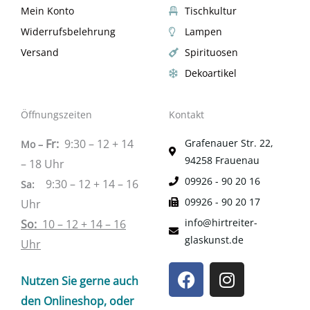
Mein Konto
Tischkultur
Widerrufsbelehrung
Lampen
Versand
Spirituosen
Dekoartikel
Öffnungszeiten
Kontakt
Fr:
9:30 – 12 + 14
Grafenauer Str. 22,
Mo –
94258 Frauenau
– 18 Uhr
09926 - 90 20 16
9:30 – 12 + 14 – 16
Sa
:
09926 - 90 20 17
Uhr
info@hirtreiter-
So:
10 – 12 + 14 – 16
glaskunst.de
Uhr
F
I
Nutzen Sie gerne auch
a
n
c
s
den Onlineshop, oder