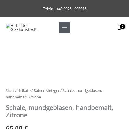
Zum
Telefon
+49 9926 - 902016
Inhalt
springen
Start
/
Unikate
/
Rainer Metzger
/ Schale, mundgeblasen,
handbemalt, Zitrone
Schale, mundgeblasen, handbemalt,
Zitrone
65,00
€