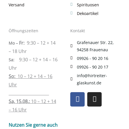
Versand
Spirituosen
Dekoartikel
Öffnungszeiten
Kontakt
Fr:
9:30 – 12 + 14
Grafenauer Str. 22,
Mo –
94258 Frauenau
– 18 Uhr
09926 - 90 20 16
9:30 – 12 + 14 – 16
Sa
:
09926 - 90 20 17
Uhr
info@hirtreiter-
So:
10 – 12 + 14 – 16
glaskunst.de
Uhr
____________________
F
I
a
n
Sa, 15.08.:
10 – 12 + 14
c
s
– 16 Uhr
e
t
b
a
Nutzen Sie gerne auch