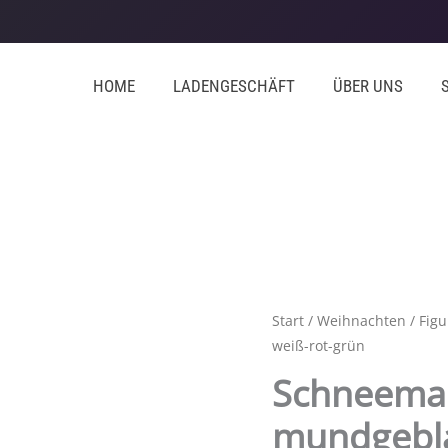
HOME
LADENGESCHÄFT
ÜBER UNS
Start
/
Weihnachten
/
Fig
weiß-rot-grün
Schneeman
mundgebla