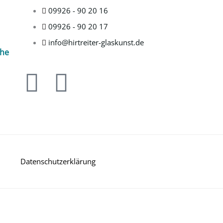
09926 - 90 20 16
09926 - 90 20 17
info@hirtreiter-glaskunst.de
che
F
I
a
n
c
s
e
t
Datenschutzerklärung
b
a
o
g