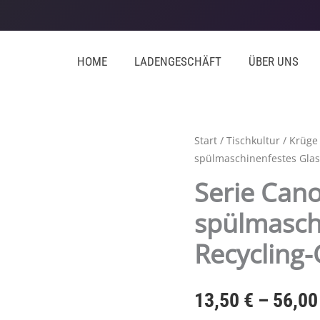
HOME
LADENGESCHÄFT
ÜBER UNS
Serie
Start
/
Tischkultur
/
Krüge
spülmaschinenfestes Glas
Canopy
-
Serie Can
mundgeblasenes,
spülmasch
spülmaschinenfestes
Glas
Recycling-
aus
Recycling-
Glas
13,50
€
–
56,0
Menge