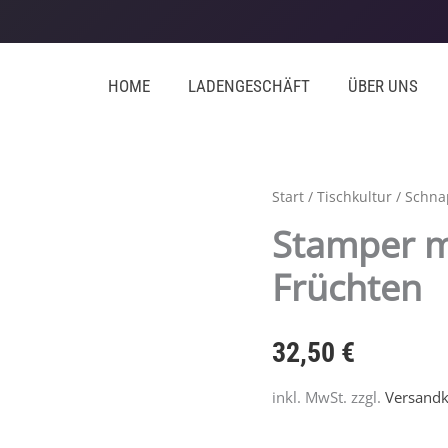
HOME
LADENGESCHÄFT
ÜBER UNS
Stamper
Start
/
Tischkultur
/
Schna
mit
Stamper m
handgemalten
Früchten
Früchten
Menge
32,50
€
inkl. MwSt.
zzgl.
Versandk