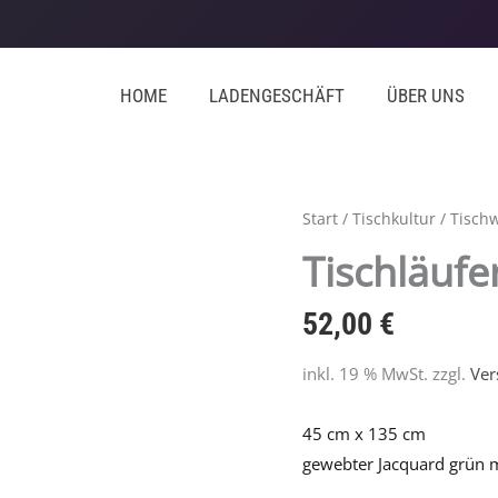
HOME
LADENGESCHÄFT
ÜBER UNS
Tischläufer
Start
/
Tischkultur
/
Tisch
Solange
Tischläufe
mit
Hasen
52,00
€
Menge
inkl. 19 % MwSt.
zzgl.
Ver
45 cm x 135 cm
gewebter Jacquard grün 