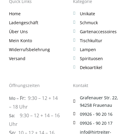
Quick Links
Kategorie
Home
Unikate
Ladengeschäft
Schmuck
Über Uns
Gartenaccessoires
Mein Konto
Tischkultur
Widerrufsbelehrung
Lampen
Versand
Spirituosen
Dekoartikel
Öffnungszeiten
Kontakt
Fr:
9:30 – 12 + 14
Grafenauer Str. 22,
Mo –
94258 Frauenau
– 18 Uhr
09926 - 90 20 16
9:30 – 12 + 14 – 16
Sa
:
09926 - 90 20 17
Uhr
info@hirtreiter-
So:
10 – 12 + 14 – 16