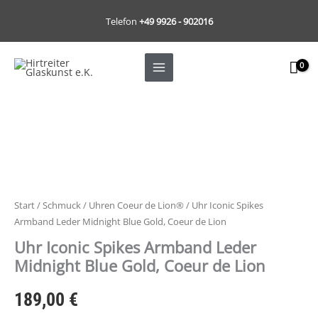
Zum
Telefon
+49 9926 - 902016
Inhalt
springen
Uhr
Iconic
Spikes
Armband
Leder
Midnight
Start
/
Schmuck
/
Uhren Coeur de Lion®
/ Uhr Iconic Spikes
Blue
Armband Leder Midnight Blue Gold, Coeur de Lion
Gold,
Uhr Iconic Spikes Armband Leder
Coeur
Midnight Blue Gold, Coeur de Lion
de
Lion
189,00
€
Menge