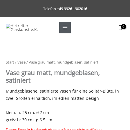
Zum
Telefon
+49 9926 - 902016
Inhalt
springen
Start
/
Vase
/ Vase grau matt, mundgeblasen, satiniert
Vase grau matt, mundgeblasen,
satiniert
Mundgeblasene, satinierte Vasen für eine Solitär-Blüte, in
zwei Größen erhältlich, im edlen matten Design
klein: h: 25 cm, ø 7 cm
groß: h: 30 cm, ø 6,5 cm
Dieses Produkt ist derzeit nicht vorrätig und nicht verfügbar.