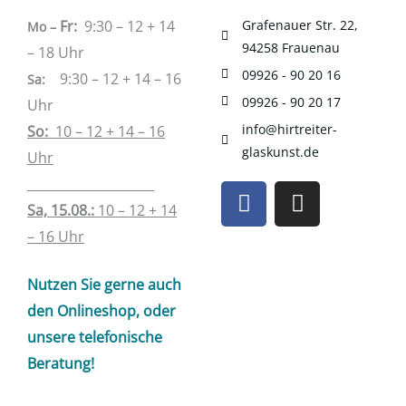
Fr:
9:30 – 12 + 14
Grafenauer Str. 22,
Mo –
94258 Frauenau
– 18 Uhr
09926 - 90 20 16
9:30 – 12 + 14 – 16
Sa
:
09926 - 90 20 17
Uhr
info@hirtreiter-
So:
10 – 12 + 14 – 16
glaskunst.de
Uhr
____________________
F
I
a
n
Sa, 15.08.:
10 – 12 + 14
c
s
– 16 Uhr
e
t
b
a
Nutzen Sie gerne auch
o
g
den Onlineshop, oder
o
r
unsere telefonische
k
a
Beratung!
m