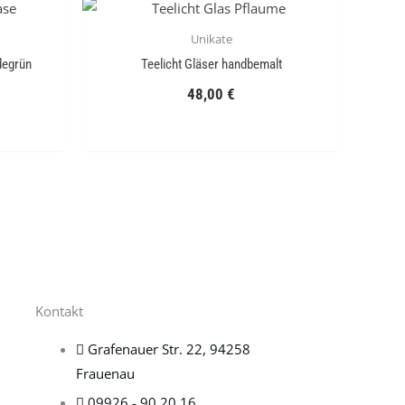
Unikate
degrün
Teelicht Gläser handbemalt
48,00
€
Kontakt
Grafenauer Str. 22, 94258
Frauenau
09926 - 90 20 16