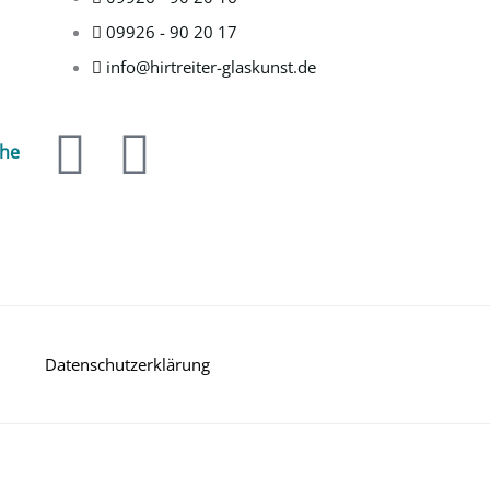
09926 - 90 20 17
info@hirtreiter-glaskunst.de
F
I
che
a
n
c
s
e
t
b
a
Datenschutzerklärung
o
g
o
r