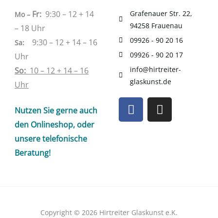
Fr:
9:30 – 12 + 14
Grafenauer Str. 22,
Mo –
94258 Frauenau
– 18 Uhr
09926 - 90 20 16
9:30 – 12 + 14 – 16
Sa
:
09926 - 90 20 17
Uhr
info@hirtreiter-
So:
10 – 12 + 14 – 16
glaskunst.de
Uhr
F
I
Nutzen Sie gerne auch
a
n
c
s
den Onlineshop, oder
e
t
unsere telefonische
b
a
Beratung!
o
g
o
r
k
a
m
Copyright © 2026 Hirtreiter Glaskunst e.K.