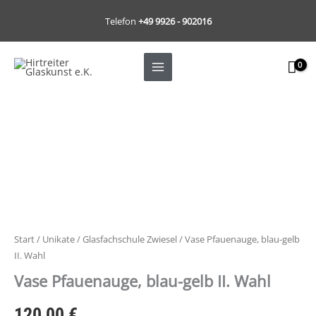
Zum
Telefon
+49 9926 - 902016
Inhalt
springen
Start
/
Unikate
/
Glasfachschule Zwiesel
/ Vase Pfauenauge, blau-gelb
II. Wahl
Vase Pfauenauge, blau-gelb II. Wahl
120,00
€