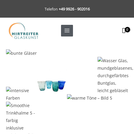
Zum
Telefon
+49 9926 - 902016
Inhalt
springen
Wasser
Glas,
mundgeblasenes,
durchgefärbtes
Buntglas,
leicht
gebläselt
Menge