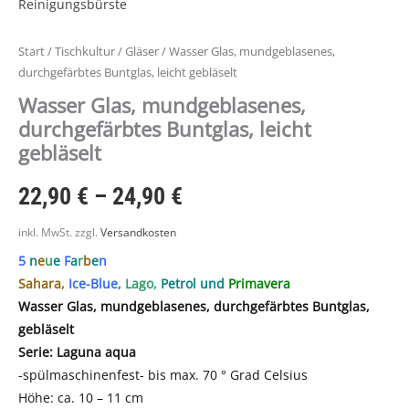
Start
/
Tischkultur
/
Gläser
/ Wasser Glas, mundgeblasenes,
durchgefärbtes Buntglas, leicht gebläselt
Wasser Glas, mundgeblasenes,
durchgefärbtes Buntglas, leicht
gebläselt
22,90
€
–
24,90
€
inkl. MwSt.
zzgl.
Versandkosten
5
n
e
u
e
F
a
r
b
e
n
Sahara,
Ice-Blue,
Lago,
Petrol und
Primavera
Wasser Glas, mundgeblasenes, durchgefärbtes Buntglas,
gebläselt
Serie: Laguna aqua
-spülmaschinenfest- bis max. 70 ° Grad Celsius
Höhe: ca. 10 – 11 cm