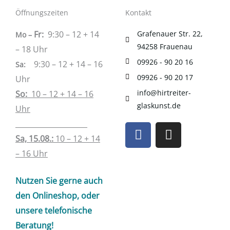
Öffnungszeiten
Kontakt
Fr:
9:30 – 12 + 14
Grafenauer Str. 22,
Mo –
94258 Frauenau
– 18 Uhr
09926 - 90 20 16
9:30 – 12 + 14 – 16
Sa
:
09926 - 90 20 17
Uhr
info@hirtreiter-
So:
10 – 12 + 14 – 16
glaskunst.de
Uhr
____________________
F
I
a
n
Sa, 15.08.:
10 – 12 + 14
c
s
– 16 Uhr
e
t
b
a
Nutzen Sie gerne auch
o
g
den Onlineshop, oder
o
r
unsere telefonische
k
a
Beratung!