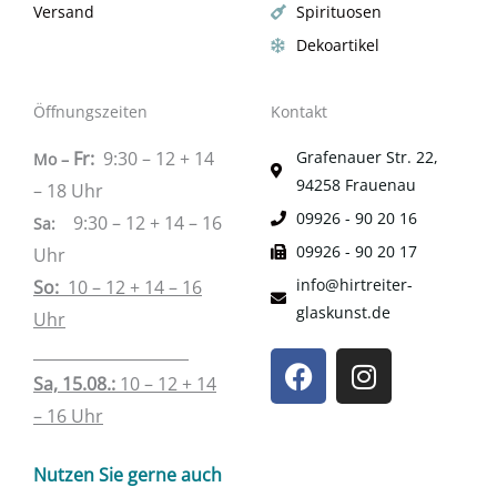
Versand
Spirituosen
Dekoartikel
Öffnungszeiten
Kontakt
Fr:
9:30 – 12 + 14
Grafenauer Str. 22,
Mo –
94258 Frauenau
– 18 Uhr
09926 - 90 20 16
9:30 – 12 + 14 – 16
Sa
:
09926 - 90 20 17
Uhr
info@hirtreiter-
So:
10 – 12 + 14 – 16
glaskunst.de
Uhr
____________________
F
I
a
n
Sa, 15.08.:
10 – 12 + 14
c
s
– 16 Uhr
e
t
b
a
Nutzen Sie gerne auch