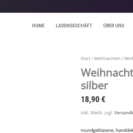
HOME
LADENGESCHÄFT
ÜBER UNS
Weihnachtskugel,
Start
/
Weihnachten
/
Wei
Streifen
Weihnachts
weiß-
silber
silber
Menge
18,90
€
inkl. MwSt.
zzgl.
Versandk
mundgeblasene, handdekor