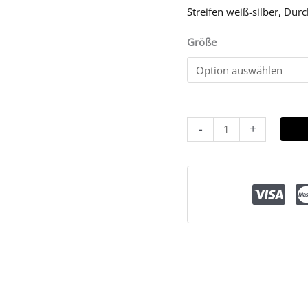
Streifen weiß-silber, Du
Größe
-
+