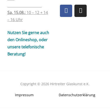
____________________
F
I
a
n
Sa, 15.08.:
10 – 12 + 14
c
s
– 16 Uhr
e
t
b
a
Nutzen Sie gerne auch
o
g
den Onlineshop, oder
o
r
unsere telefonische
k
a
Beratung!
m
Copyright © 2026 Hirtreiter Glaskunst e.K.
Impressum
Datenschutzerklärung