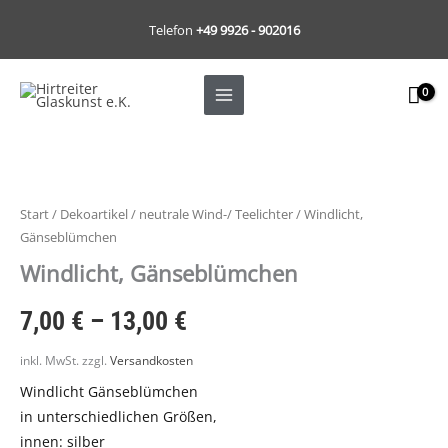
Zum
Telefon
+49 9926 - 902016
Inhalt
springen
Windlicht,
Gänseblümchen
Menge
Start
/
Dekoartikel
/
neutrale Wind-/ Teelichter
/ Windlicht,
Gänseblümchen
Windlicht, Gänseblümchen
7,00
€
–
13,00
€
inkl. MwSt.
zzgl.
Versandkosten
Windlicht Gänseblümchen
in unterschiedlichen Größen,
innen: silber