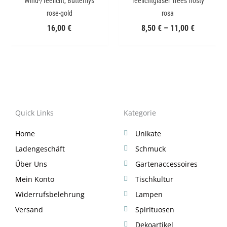
Wind-/Teelicht, Butterflys
Teelichtgläser Trees frosty
rose-gold
rosa
16,00
€
8,50
€
–
11,00
€
Quick Links
Kategorie
Home
Unikate
Ladengeschäft
Schmuck
Über Uns
Gartenaccessoires
Mein Konto
Tischkultur
Widerrufsbelehrung
Lampen
Versand
Spirituosen
Dekoartikel