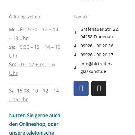
Öffnungszeiten
Kontakt
Fr:
9:30 – 12 + 14
Grafenauer Str. 22,
Mo –
94258 Frauenau
– 18 Uhr
09926 - 90 20 16
9:30 – 12 + 14 – 16
Sa
:
09926 - 90 20 17
Uhr
info@hirtreiter-
So:
10 – 12 + 14 – 16
glaskunst.de
Uhr
____________________
F
I
a
n
Sa, 15.08.:
10 – 12 + 14
c
s
– 16 Uhr
e
t
b
a
Nutzen Sie gerne auch
o
g
den Onlineshop, oder
o
r
unsere telefonische